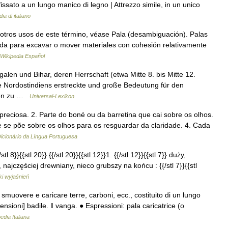
 fissato a un lungo manico di legno | Attrezzo simile, in un unico
ia di italiano
tros usos de este término, véase Pala (desambiguación). Palas
ada para excavar o mover materiales con cohesión relativamente
Wikipedia Español
len und Bihar, deren Herrschaft (etwa Mitte 8. bis Mitte 12.
le Nordostindiens erstreckte und große Bedeutung für den
gen zu …
Universal-Lexikon
preciosa. 2. Parte do boné ou da barretina que cai sobre os olhos.
 se põe sobre os olhos para os resguardar da claridade. 4. Cada
icionário da Língua Portuguesa
tl 8}}{{stl 20}} {{/stl 20}}{{stl 12}}1. {{/stl 12}}{{stl 7}} duży,
najczęściej drewniany, nieco grubszy na końcu : {{/stl 7}}{{stl
ki wyjaśnień
er smuovere e caricare terre, carboni, ecc., costituito di un lungo
ensioni] badile. ‖ vanga. ● Espressioni: pala caricatrice (o
edia Italiana