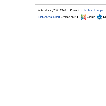
© Academic, 2000-2026
Contact us:
Technical Support
,
Dictionaries export
, created on PHP,
Joomla,
Dr