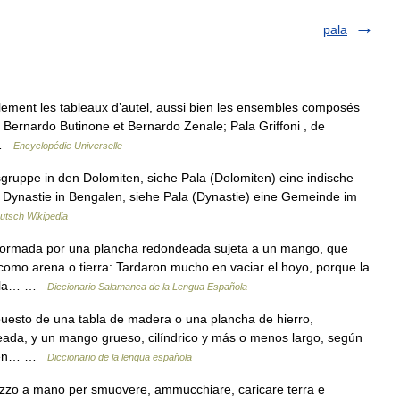
pala
llement les tableaux d’autel, aussi bien les ensembles composés
r Bernardo Butinone et Bernardo Zenale; Pala Griffoni , de
) …
Encyclopédie Universelle
gruppe in den Dolomiten, siehe Pala (Dolomiten) eine indische
en Dynastie in Bengalen, siehe Pala (Dynastie) eine Gemeinde im
utsch Wikipedia
formada por una plancha redondeada sujeta a un mango, que
como arena o tierra: Tardaron mucho en vaciar el hoyo, porque la
 Pala… …
Diccionario Salamanca de la Lengua Española
mpuesto de una tabla de madera o una plancha de hierro,
da, y un mango grueso, cilíndrico y más o menos largo, según
ro en… …
Diccionario de la lengua española
trezzo a mano per smuovere, ammucchiare, caricare terra e