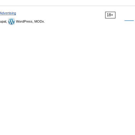
Advertising
18+
upal,
WordPress, MODx.