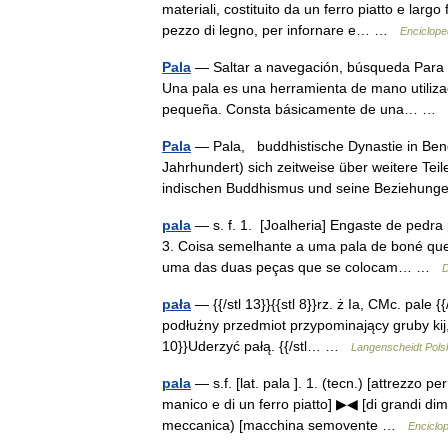
materiali, costituito da un ferro piatto e largo
pezzo di legno, per infornare e… …
Encicloped
Pala
— Saltar a navegación, búsqueda Para o
Una pala es una herramienta de mano utiliz
pequeña. Consta básicamente de una… …
Pala
— Pala, buddhistische Dynastie in Benga
Jahrhundert) sich zeitweise über weitere Tei
indischen Buddhismus und seine Beziehun
pala
— s. f. 1. [Joalheria] Engaste de pedra 
3. Coisa semelhante a uma pala de boné que
uma das duas peças que se colocam… …
D
pała
— {{/stl 13}}{{stl 8}}rz. ż Ia, CMc. pale {{/s
podłużny przedmiot przypominający gruby kij, 
10}}Uderzyć pałą. {{/stl… …
Langenscheidt Pols
pala
— s.f. [lat. pala ]. 1. (tecn.) [attrezzo p
manico e di un ferro piatto] ▶◀ [di grandi dim
meccanica) [macchina semovente …
Enciclop