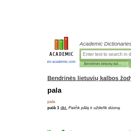
Academic Dictionarie
en-academic.com
Bendrinės lietuvių kalbos žodyno antraštynas
Bendrinės lietuvių kalbos žo
pala
pala
palà
1
dkt
.
Paim̃k
pãlą
ir
uždeñk
dúoną
.
.