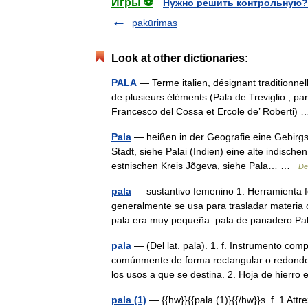
Игры ⚽
Нужно решить контрольную?
pakūrimas
Look at other dictionaries:
PALA
— Terme italien, désignant traditionne
de plusieurs éléments (Pala de Treviglio , pa
Francesco del Cossa et Ercole de’ Roberti
Pala
— heißen in der Geografie eine Gebirgs
Stadt, siehe Palai (Indien) eine alte indisch
estnischen Kreis Jõgeva, siehe Pala… …
De
pala
— sustantivo femenino 1. Herramienta 
generalmente se usa para trasladar materia 
pala era muy pequeña. pala de panadero
pala
— (Del lat. pala). 1. f. Instrumento co
comúnmente de forma rectangular o redondea
los usos a que se destina. 2. Hoja de hier
pala (1)
— {{hw}}{{pala (1)}{{/hw}}s. f. 1 At