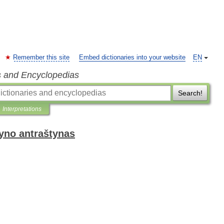
Remember this site
Embed dictionaries into your website
EN
s and Encyclopedias
Search!
Interpretations
dyno antraštynas